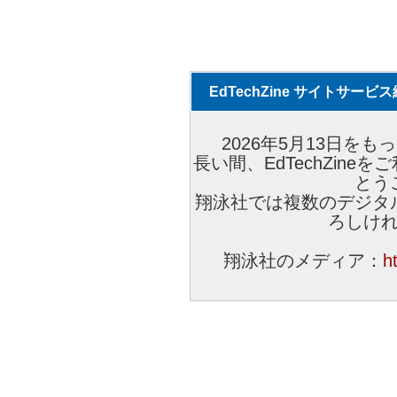
EdTechZine サイトサー
2026年5月13日をもっ
長い間、EdTechZin
とう
翔泳社では複数のデジタ
ろしけ
翔泳社のメディア：
h