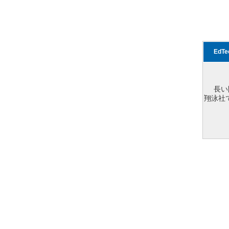
EdT
長い
翔泳社