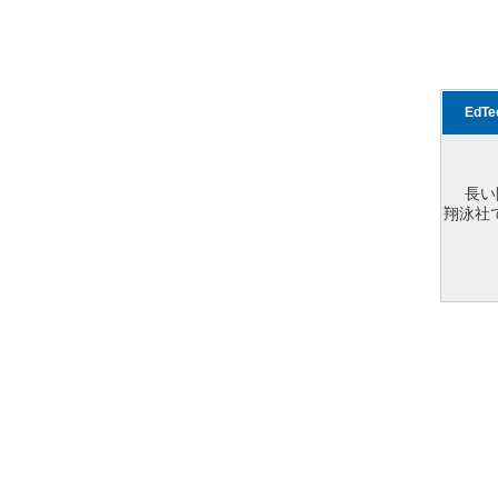
EdT
長い
翔泳社