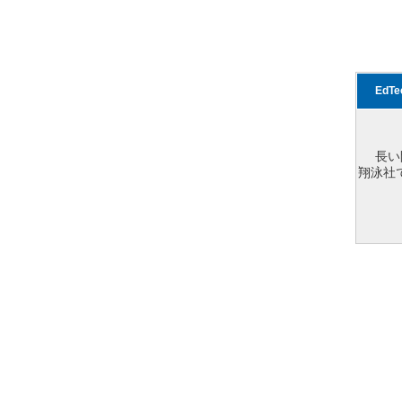
EdT
長い
翔泳社