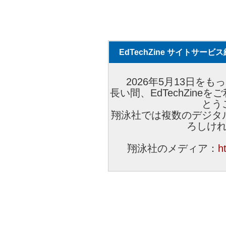
EdTechZine サイトサー
2026年5月13日をもっ
長い間、EdTechZin
とう
翔泳社では複数のデジタ
ろしけ
翔泳社のメディア：
h