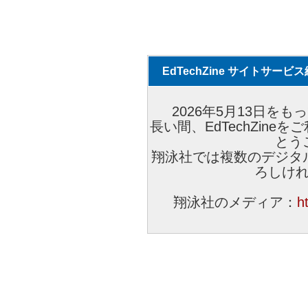
EdTechZine サイトサー
2026年5月13日をもっ
長い間、EdTechZin
とう
翔泳社では複数のデジタ
ろしけ
翔泳社のメディア：
h