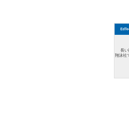
EdT
長い
翔泳社