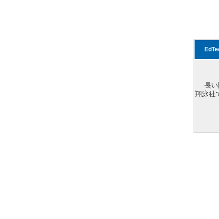
EdT
長い
翔泳社