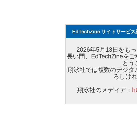
EdTechZine サイトサー
2026年5月13日をもっ
長い間、EdTechZin
とう
翔泳社では複数のデジタ
ろしけ
翔泳社のメディア：
h