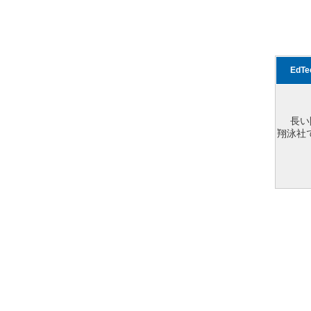
EdT
長い
翔泳社