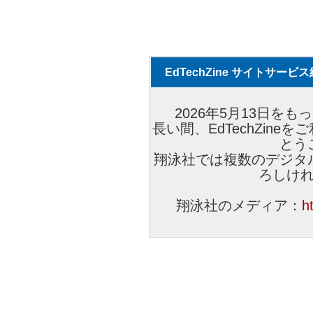
EdTechZine サイトサー
2026年5月13日をもっ
長い間、EdTechZin
とう
翔泳社では複数のデジタ
ろしけ
翔泳社のメディア：
h