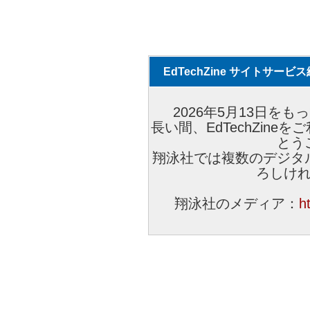
EdTechZine サイトサー
2026年5月13日をもっ
長い間、EdTechZin
とう
翔泳社では複数のデジタ
ろしけ
翔泳社のメディア：
h