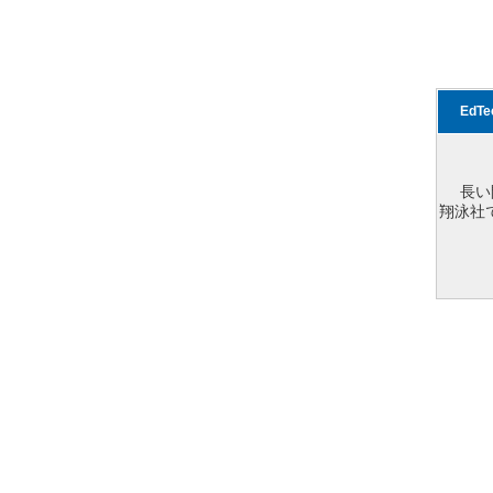
EdT
長い
翔泳社