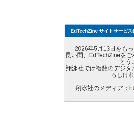
EdTechZine サイトサー
2026年5月13日をもっ
長い間、EdTechZin
とう
翔泳社では複数のデジタ
ろしけ
翔泳社のメディア：
h