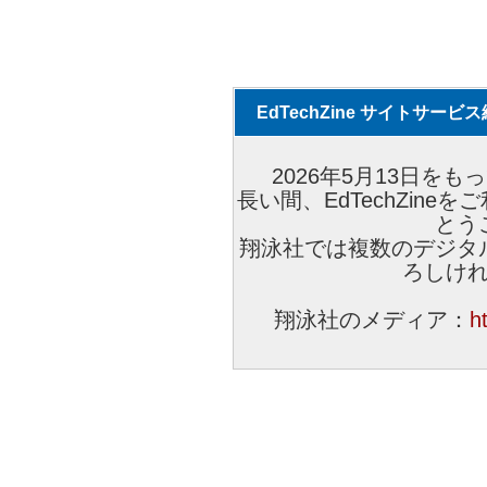
EdTechZine サイトサー
2026年5月13日をもっ
長い間、EdTechZin
とう
翔泳社では複数のデジタ
ろしけ
翔泳社のメディア：
h