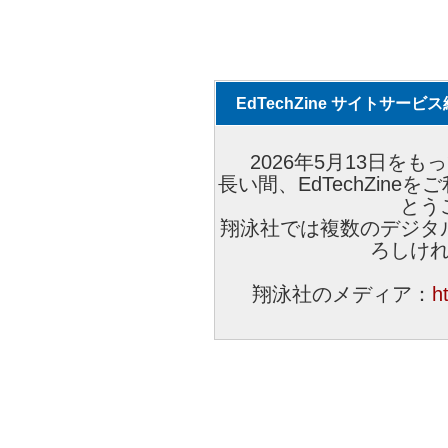
EdTechZine サイトサー
2026年5月13日をもっ
長い間、EdTechZin
とう
翔泳社では複数のデジタ
ろしけ
翔泳社のメディア：
h