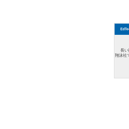
EdT
長い
翔泳社