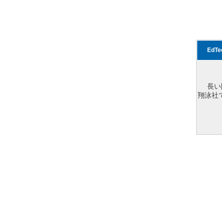
EdT
長い
翔泳社