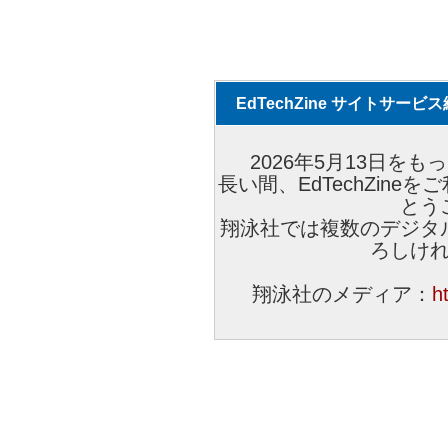
EdTechZine サイトサー
2026年5月13日をもっ
長い間、EdTechZin
とう
翔泳社では複数のデジタ
ろしけ
翔泳社のメディア：
h