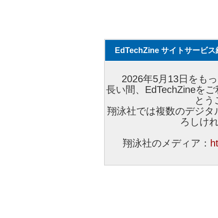
EdTechZine サイトサー
2026年5月13日をもっ
長い間、EdTechZin
とう
翔泳社では複数のデジタ
ろしけ
翔泳社のメディア：
h