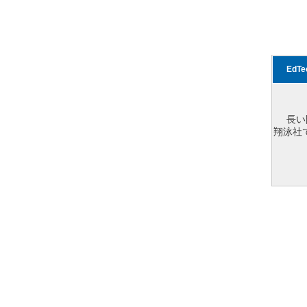
EdT
長い
翔泳社