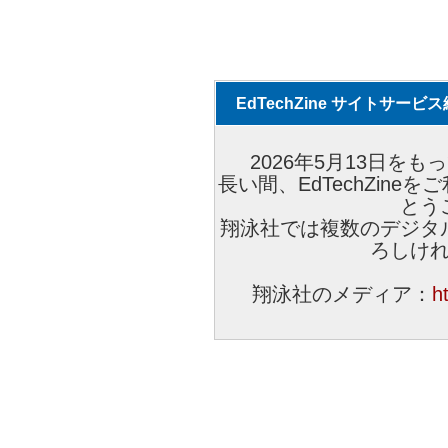
EdTechZine サイトサー
2026年5月13日をもっ
長い間、EdTechZin
とう
翔泳社では複数のデジタ
ろしけ
翔泳社のメディア：
h