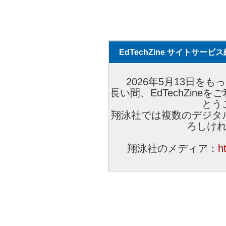
EdTechZine サイトサー
2026年5月13日をもっ
長い間、EdTechZin
とう
翔泳社では複数のデジタ
ろしけ
翔泳社のメディア：
h