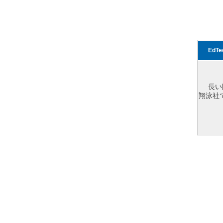
EdT
長い
翔泳社