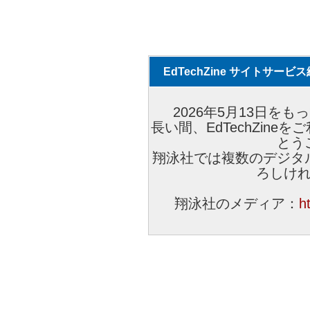
EdTechZine サイトサー
2026年5月13日をもっ
長い間、EdTechZin
とう
翔泳社では複数のデジタ
ろしけ
翔泳社のメディア：
h