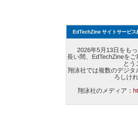
EdTechZine サイトサー
2026年5月13日をもっ
長い間、EdTechZin
とう
翔泳社では複数のデジタ
ろしけ
翔泳社のメディア：
h