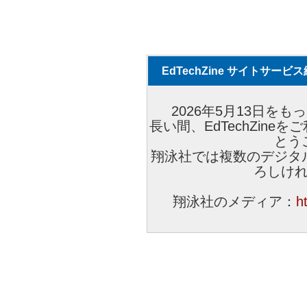
EdTechZine サイトサー
2026年5月13日をもっ
長い間、EdTechZin
とう
翔泳社では複数のデジタ
ろしけ
翔泳社のメディア：
h