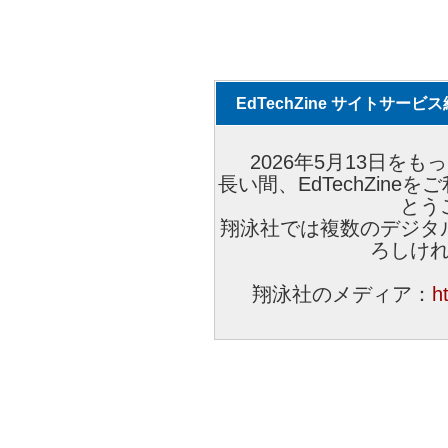
EdTechZine サイトサー
2026年5月13日をもっ
長い間、EdTechZin
とう
翔泳社では複数のデジタ
ろしけ
翔泳社のメディア：
h