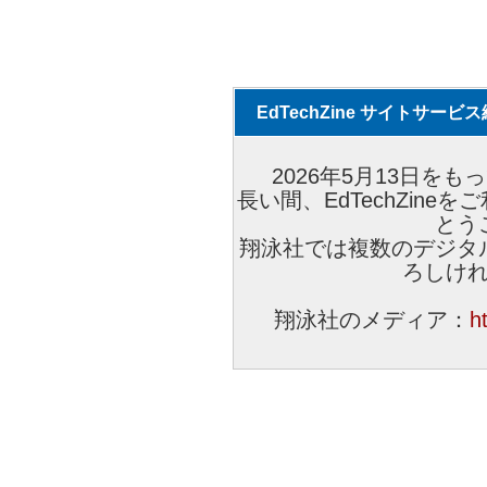
EdTechZine サイトサー
2026年5月13日をもっ
長い間、EdTechZin
とう
翔泳社では複数のデジタ
ろしけ
翔泳社のメディア：
h