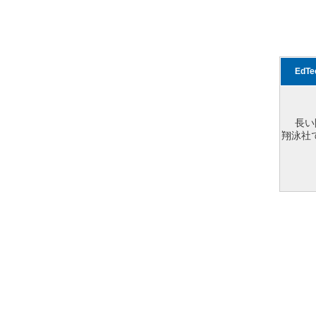
EdT
長い
翔泳社