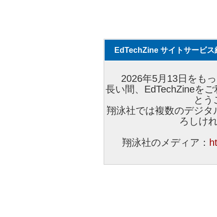
EdTechZine サイトサー
2026年5月13日をもっ
長い間、EdTechZin
とう
翔泳社では複数のデジタ
ろしけ
翔泳社のメディア：
h