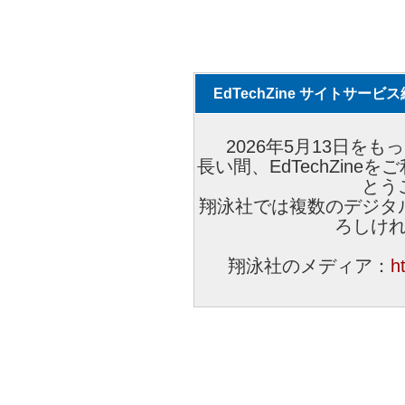
EdTechZine サイトサー
2026年5月13日をもっ
長い間、EdTechZin
とう
翔泳社では複数のデジタ
ろしけ
翔泳社のメディア：
h