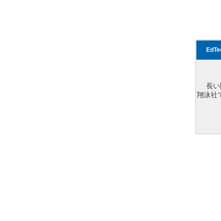
EdT
長い
翔泳社