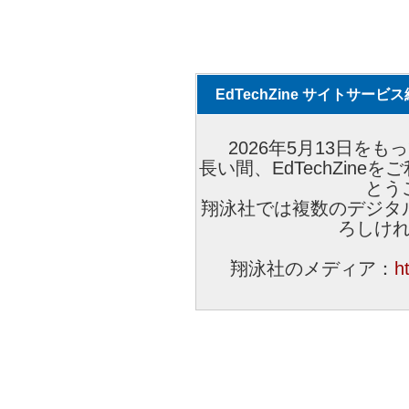
EdTechZine サイトサー
2026年5月13日をもっ
長い間、EdTechZin
とう
翔泳社では複数のデジタ
ろしけ
翔泳社のメディア：
h