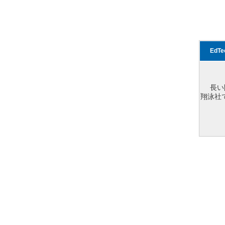
EdT
長い
翔泳社