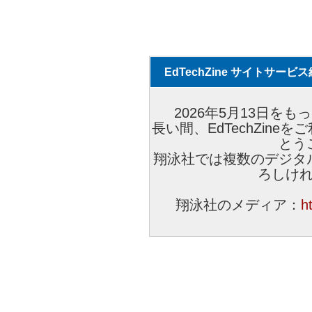
EdTechZine サイトサー
2026年5月13日をもっ
長い間、EdTechZin
とう
翔泳社では複数のデジタ
ろしけ
翔泳社のメディア：
h