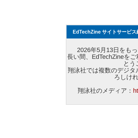
EdTechZine サイトサー
2026年5月13日をもっ
長い間、EdTechZin
とう
翔泳社では複数のデジタ
ろしけ
翔泳社のメディア：
h