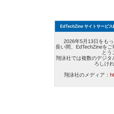
EdTechZine サイトサー
2026年5月13日をもっ
長い間、EdTechZin
とう
翔泳社では複数のデジタ
ろしけ
翔泳社のメディア：
h