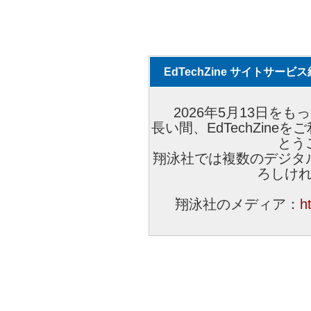
EdTechZine サイトサー
2026年5月13日をもっ
長い間、EdTechZin
とう
翔泳社では複数のデジタ
ろしけ
翔泳社のメディア：
h