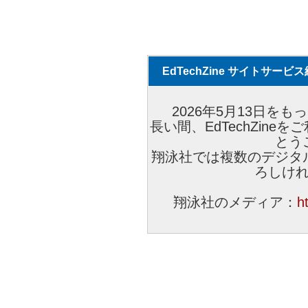
EdTechZine サイトサー
2026年5月13日をもっ
長い間、EdTechZin
とう
翔泳社では複数のデジタ
ろしけ
翔泳社のメディア：
h