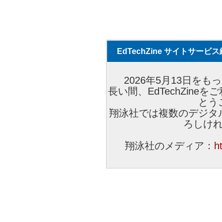
EdTechZine サイトサー
2026年5月13日をもっ
長い間、EdTechZin
とう
翔泳社では複数のデジタ
ろしけ
翔泳社のメディア：
h