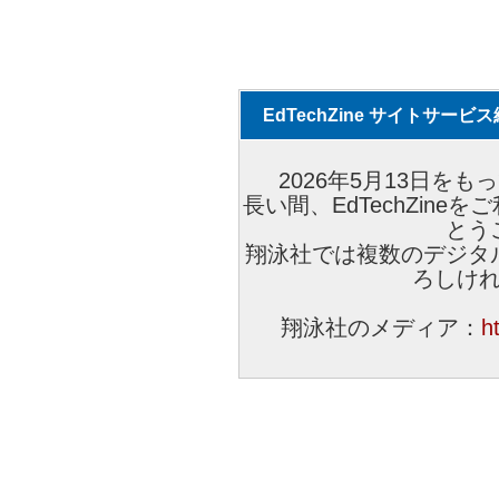
EdTechZine サイトサー
2026年5月13日をもっ
長い間、EdTechZin
とう
翔泳社では複数のデジタ
ろしけ
翔泳社のメディア：
h