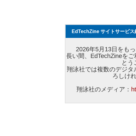
EdTechZine サイトサー
2026年5月13日をもっ
長い間、EdTechZin
とう
翔泳社では複数のデジタ
ろしけ
翔泳社のメディア：
h