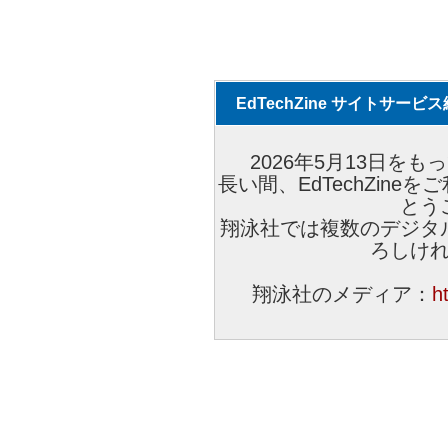
EdTechZine サイトサー
2026年5月13日をもっ
長い間、EdTechZin
とう
翔泳社では複数のデジタ
ろしけ
翔泳社のメディア：
h