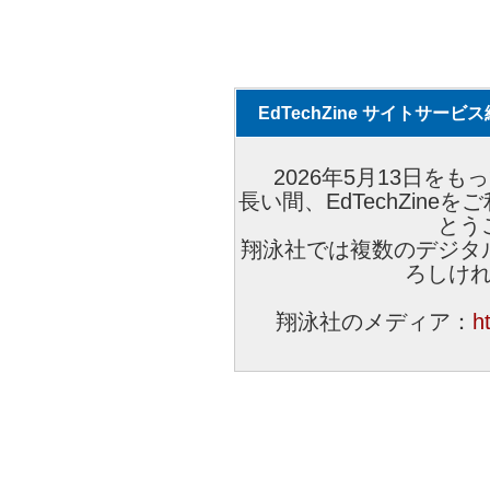
EdTechZine サイトサー
2026年5月13日をもっ
長い間、EdTechZin
とう
翔泳社では複数のデジタ
ろしけ
翔泳社のメディア：
h