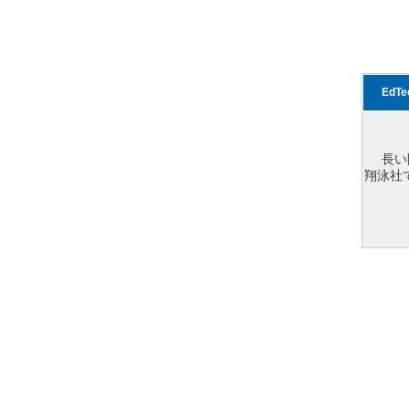
EdT
長い
翔泳社