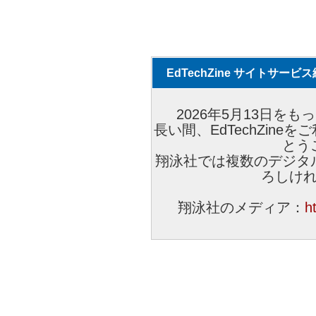
EdTechZine サイトサー
2026年5月13日をもっ
長い間、EdTechZin
とう
翔泳社では複数のデジタ
ろしけ
翔泳社のメディア：
h