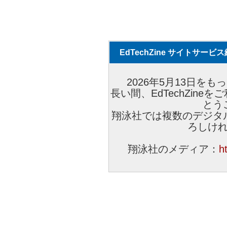
EdTechZine サイトサー
2026年5月13日をもっ
長い間、EdTechZin
とう
翔泳社では複数のデジタ
ろしけ
翔泳社のメディア：
h