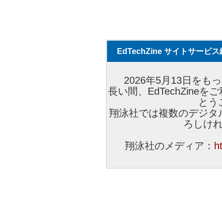
EdTechZine サイトサー
2026年5月13日をもっ
長い間、EdTechZin
とう
翔泳社では複数のデジタ
ろしけ
翔泳社のメディア：
h