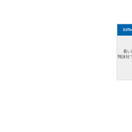
EdT
長い
翔泳社